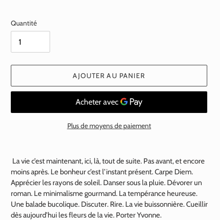
normal
Quantité
AJOUTER AU PANIER
Plus de moyens de paiement
Ajout
d'un
La vie c’est maintenant, ici, là, tout de suite. Pas avant, et encore
produit
moins après. Le bonheur c’est l’instant présent. Carpe Diem.
à
Apprécier les rayons de soleil. Danser sous la pluie. Dévorer un
votre
roman. Le minimalisme gourmand. La tempérance heureuse.
panier
Une balade bucolique. Discuter. Rire. La vie buissonnière. Cueillir
dès aujourd’hui les fleurs de la vie. Porter Yvonne.