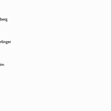
nberg
rlinger
eim