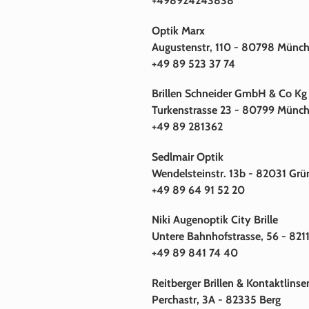
+498924243838
Optik Marx
Augustenstr, 110 - 80798 Münc
+49 89 523 37 74
Brillen Schneider GmbH & Co Kg
Turkenstrasse 23 - 80799 Münc
+49 89 281362
Sedlmair Optik
Wendelsteinstr. 13b - 82031 Gr
+49 89 64 91 52 20
Niki Augenoptik City Brille
Untere Bahnhofstrasse, 56 - 82
+49 89 841 74 40
Reitberger Brillen & Kontaktlinse
Perchastr, 3A - 82335 Berg