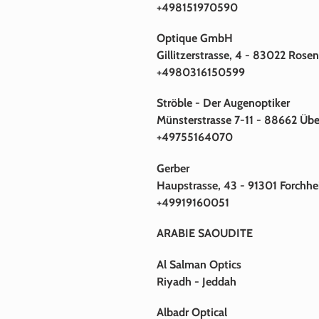
+498151970590
Optique GmbH
Gillitzerstrasse, 4 - 83022 Rose
+4980316150599
Ströble - Der Augenoptiker
Münsterstrasse 7-11 - 88662 Übe
+49755164070
Gerber
Haupstrasse, 43 - 91301 Forchh
+49919160051
ARABIE SAOUDITE
Al Salman Optics
Riyadh - Jeddah
Albadr Optical