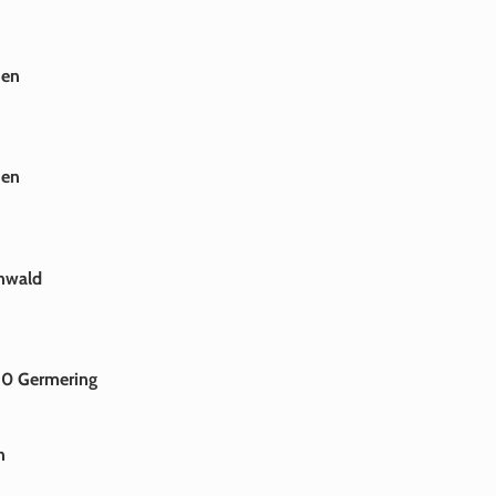
hen
hen
ünwald
110 Germering
n