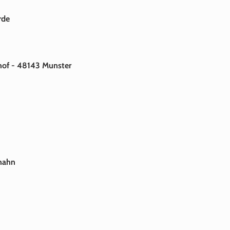
rde
hof - 48143 Munster
nhahn