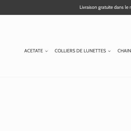
Passer
Livraison gratuite dans l
au
contenu
ACETATE
COLLIERS DE LUNETTES
CHAIN