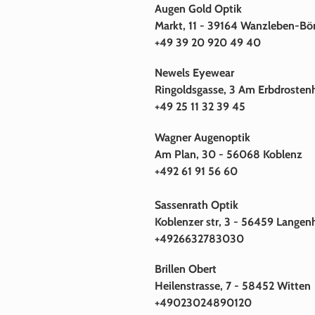
Augen Gold Optik
Markt, 11 - 39164 Wanzleben-Bö
+49 39 20 920 49 40
Newels Eyewear
Ringoldsgasse, 3 Am Erbdrosten
+49 25 11 32 39 45
Wagner Augenoptik
Am Plan, 30 - 56068 Koblenz
+492 61 91 56 60
Sassenrath Optik
Koblenzer str, 3 - 56459 Lange
+4926632783030
Brillen Obert
Heilenstrasse, 7 - 58452 Witten
+49023024890120