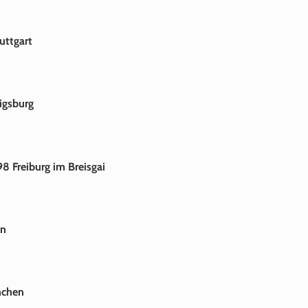
uttgart
igsburg
8 Freiburg im Breisgai
en
nchen