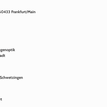
 60433 Frankfurt/Main
ugenoptik
tadt
3 Schwetzingen
rt