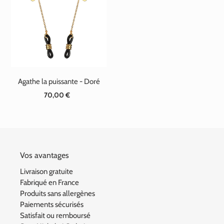
t
i
o
n
Agathe la puissante - Doré
:
70,00 €
Prix
normal
Vos avantages
Livraison gratuite
Fabriqué en France
Produits sans allergènes
Paiements sécurisés
Satisfait ou remboursé