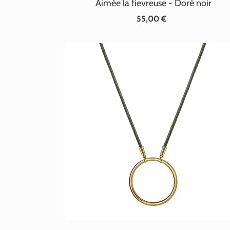
Aimée la fievreuse - Doré noir
55,00 €
Prix
normal