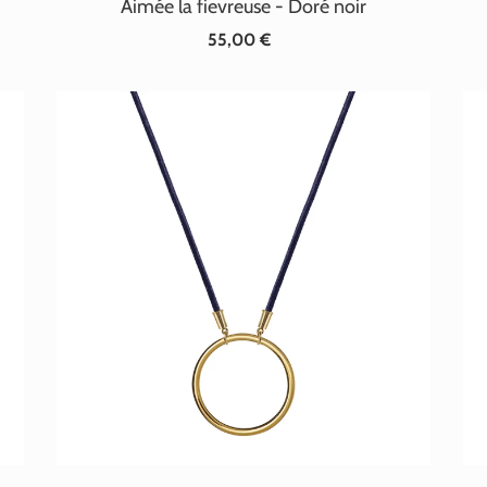
Aimée la fievreuse - Doré noir
55,00 €
Prix
normal