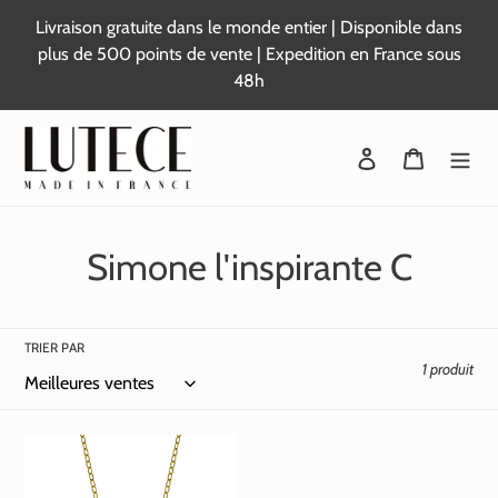
Passer
Livraison gratuite dans le monde entier | Disponible dans
au
plus de 500 points de vente | Expedition en France sous
contenu
48h
Se connecter
Panier
C
Simone l'inspirante C
o
l
TRIER PAR
1 produit
l
e
c