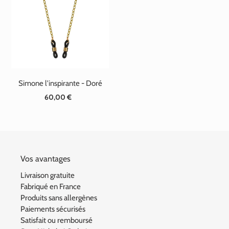
t
i
o
n
Simone l'inspirante - Doré
:
60,00 €
Prix
normal
Vos avantages
Livraison gratuite
Fabriqué en France
Produits sans allergènes
Paiements sécurisés
Satisfait ou remboursé