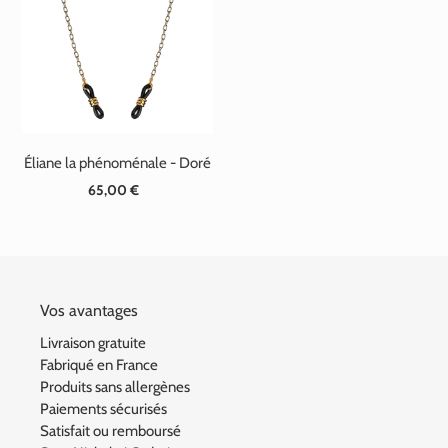
t
i
o
n
Éliane la phénoménale - Doré
:
65,00 €
Prix
normal
Vos avantages
Livraison gratuite
Fabriqué en France
Produits sans allergènes
Paiements sécurisés
Satisfait ou remboursé