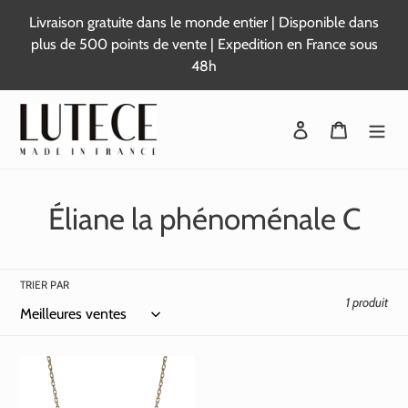
Passer
Livraison gratuite dans le monde entier | Disponible dans
au
plus de 500 points de vente | Expedition en France sous
contenu
48h
Se connecter
Panier
C
Éliane la phénoménale C
o
l
TRIER PAR
1 produit
l
e
c