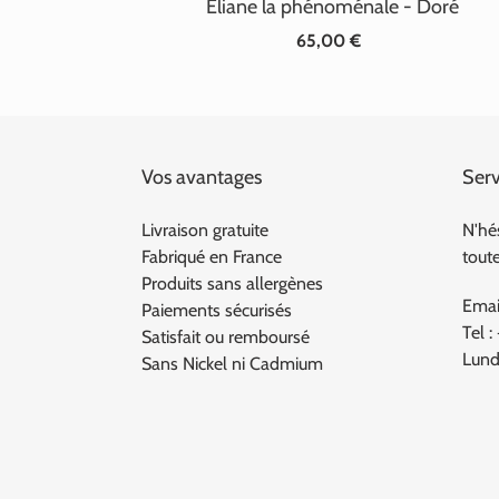
Éliane la phénoménale - Doré
65,00 €
Prix
normal
Vos avantages
Serv
Livraison gratuite
N'hé
Fabriqué en France
tout
Produits sans allergènes
Emai
Paiements sécurisés
Tel :
Satisfait ou remboursé
Lund
Sans Nickel ni Cadmium