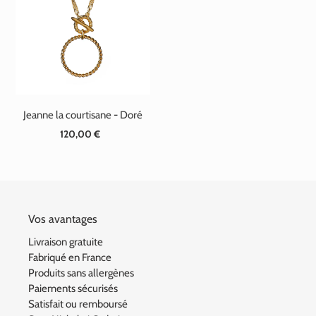
t
i
o
n
Jeanne la courtisane - Doré
:
120,00 €
Prix
normal
Vos avantages
Livraison gratuite
Fabriqué en France
Produits sans allergènes
Paiements sécurisés
Satisfait ou remboursé