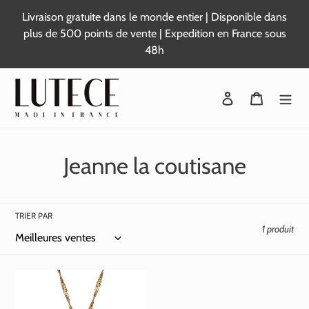
Passer
Livraison gratuite dans le monde entier | Disponible dans
au
plus de 500 points de vente | Expedition en France sous
contenu
48h
Se connecter
Panier
C
Jeanne la coutisane
o
l
TRIER PAR
1 produit
l
e
c