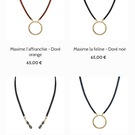
t
i
o
n
Maxime l'affranchie - Doré
Maxime la feline - Doré noir
:
orange
65,00 €
Prix
65,00 €
Prix
normal
normal