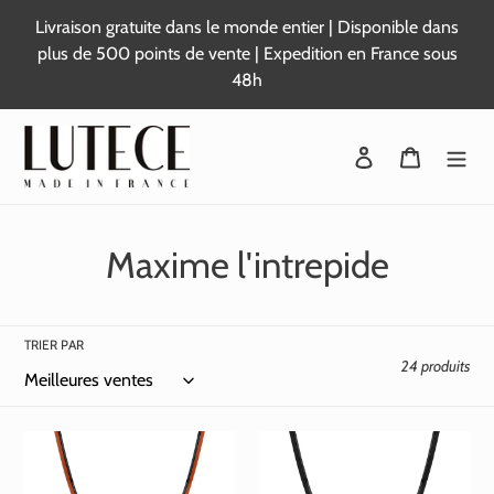
Passer
Livraison gratuite dans le monde entier | Disponible dans
au
plus de 500 points de vente | Expedition en France sous
contenu
48h
Se connecter
Panier
C
Maxime l'intrepide
o
l
TRIER PAR
24 produits
l
e
c