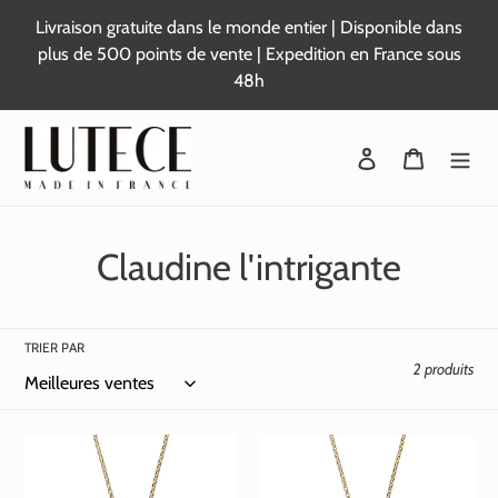
Passer
Livraison gratuite dans le monde entier | Disponible dans
au
plus de 500 points de vente | Expedition en France sous
contenu
48h
Se connecter
Panier
C
Claudine l'intrigante
o
l
TRIER PAR
2 produits
l
e
c