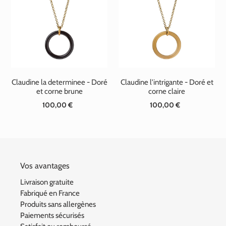
t
i
o
n
Claudine la determinee - Doré
Claudine l'intrigante - Doré et
:
et corne brune
corne claire
100,00 €
Prix
100,00 €
Prix
normal
normal
Vos avantages
Livraison gratuite
Fabriqué en France
Produits sans allergènes
Paiements sécurisés