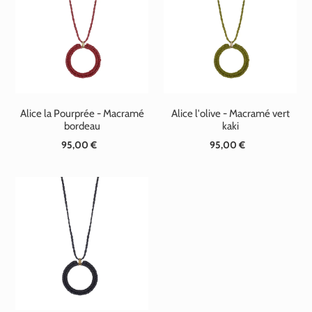
t
i
o
n
Alice la Pourprée - Macramé
Alice l'olive - Macramé vert
:
bordeau
kaki
95,00 €
Prix
95,00 €
Prix
normal
normal