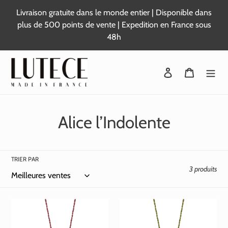
Passer
Livraison gratuite dans le monde entier | Disponible dans
au
plus de 500 points de vente | Expedition en France sous
contenu
48h
Se connecter
Panier
C
Alice l’Indolente
o
l
TRIER PAR
3 produits
l
e
c