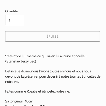
normal
Quantité
ÉPUISÉ
Ajout
d'un
S’éteint de lui-même ce qui n’a en lui aucune étincelle -
produit
(Stanislaw Jerzy Lec)
à
votre
L’étincelle divine, nous l’avons toutes en nous et nous nous
panier
devons de la préserver pour devenir à notre tour les étincelles de
notre vie.
Faites comme Rosalie et étincelez votre vie.
Sa longueur : 18cm