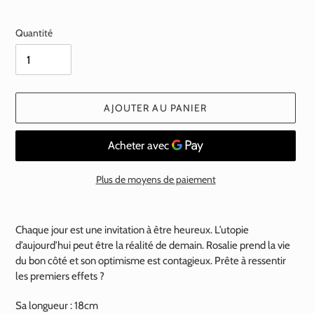
normal
Quantité
AJOUTER AU PANIER
Plus de moyens de paiement
Ajout
d'un
Chaque jour est une invitation à être heureux. L’utopie
produit
d’aujourd’hui peut être la réalité de demain. Rosalie prend la vie
à
du bon côté et son optimisme est contagieux. Prête à ressentir
votre
les premiers effets ?
panier
Sa longueur : 18cm