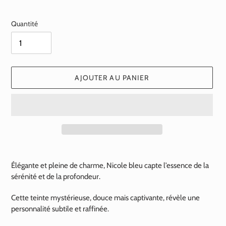
normal
Quantité
AJOUTER AU PANIER
Ajout
d'un
Élégante et pleine de charme, Nicole bleu capte l’essence de la
produit
sérénité et de la profondeur.
à
votre
Cette teinte mystérieuse, douce mais captivante, révèle une
panier
personnalité subtile et raffinée.