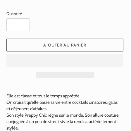
normal
Quantité
AJOUTER AU PANIER
Ajout
d'un
Elle est classe et tout le temps apprêtée.
produit
On croirait qu’elle passe sa vie entre cocktails dinatoires, galas
à
et déjeuners d’affaires.
votre
Son style Preppy Chic règne sur le monde. Son allure couture
panier
conjuguée à un peu de street style la rend caractériellement
stylée.