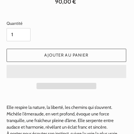
Prix
90,00 €
normal
Quantité
AJOUTER AU PANIER
Ajout
d'un
Elle respire la nature, la liberté, les chemins qui s’ouvrent.
produit
Michèle l’émeraude, en vert profond, évoque une force
à
tranquille, une fraîcheur pleine d’âme. Elle serpente entre
votre
audace et harmonie, révélant un éclat franc et sincère.
panier
À porter pour écouter son instinct, suivre la voie la plus vraie.