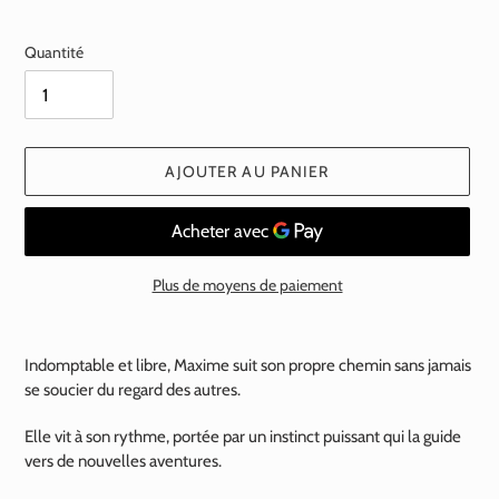
normal
Quantité
AJOUTER AU PANIER
Plus de moyens de paiement
Ajout
d'un
Indomptable et libre, Maxime suit son propre chemin sans jamais
produit
se soucier du regard des autres.
à
votre
Elle vit à son rythme, portée par un instinct puissant qui la guide
panier
vers de nouvelles aventures.