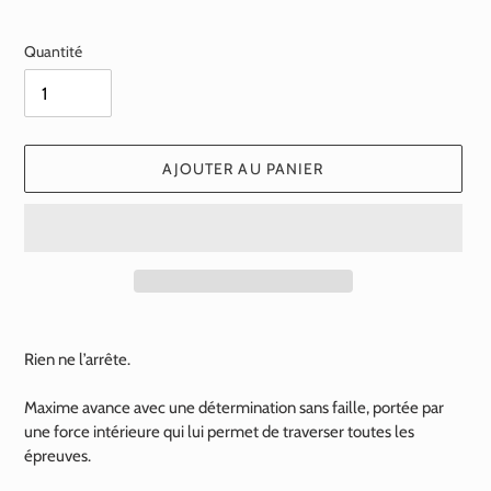
normal
Quantité
AJOUTER AU PANIER
Ajout
d'un
Rien ne l’arrête.
produit
à
Maxime avance avec une détermination sans faille, portée par
votre
une force intérieure qui lui permet de traverser toutes les
panier
épreuves.