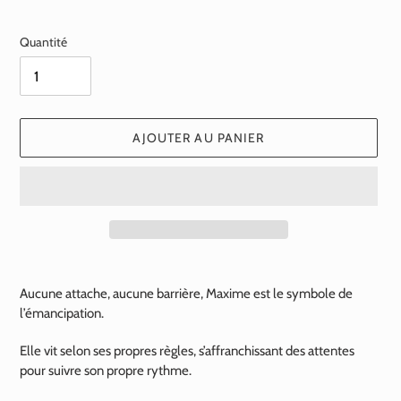
normal
Quantité
AJOUTER AU PANIER
Ajout
d'un
Aucune attache, aucune barrière, Maxime est le symbole de
produit
l’émancipation.
à
votre
Elle vit selon ses propres règles, s’affranchissant des attentes
panier
pour suivre son propre rythme.