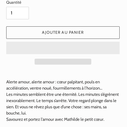
Quantité
AJOUTER AU PANIER
Ajout
d'un
Alerte amour, alerte amour : cœur palpitant, pouls en
produit
accélération, ventre noué, fourmillements à l’horizon…
à
Les minutes semblent être une éternité. Les minutes s’égrènent
votre
inexorablement. Le temps s’arrête. Votre regard plonge dans le
panier
sien. Et vous ne rêvez plus que d’une chose : ses mains, sa
bouche, lui.
Savourez et portez l’amour avec Mathilde le petit cœur.