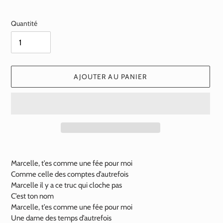
normal
Quantité
AJOUTER AU PANIER
Ajout
d'un
Marcelle, t’es comme une fée pour moi
produit
Comme celle des comptes d’autrefois
à
Marcelle il y a ce truc qui cloche pas
votre
C’est ton nom
panier
Marcelle, t’es comme une fée pour moi
Une dame des temps d’autrefois