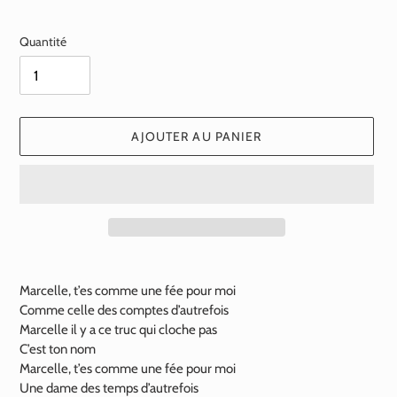
normal
Quantité
AJOUTER AU PANIER
Ajout
d'un
Marcelle, t’es comme une fée pour moi
produit
Comme celle des comptes d’autrefois
à
Marcelle il y a ce truc qui cloche pas
votre
C’est ton nom
panier
Marcelle, t’es comme une fée pour moi
Une dame des temps d’autrefois