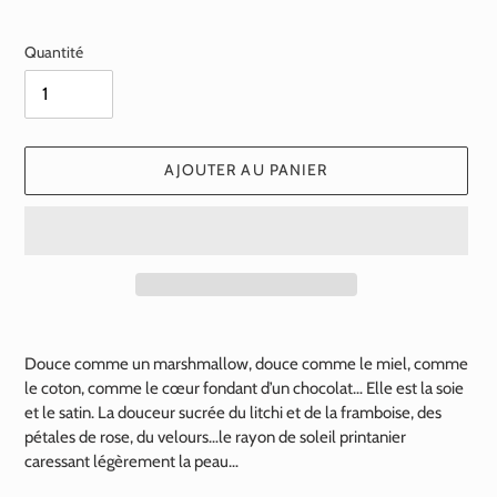
normal
Quantité
AJOUTER AU PANIER
Ajout
d'un
Douce comme un marshmallow, douce comme le miel, comme
produit
le coton, comme le cœur fondant d’un chocolat… Elle est la soie
à
et le satin. La douceur sucrée du litchi et de la framboise, des
votre
pétales de rose, du velours…le rayon de soleil printanier
panier
caressant légèrement la peau…