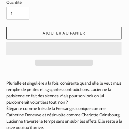
Quantité
AJOUTER AU PANIER
Ajout
d'un
Plurielle et singulière à la fois, cohérente quand elle le veut mais
produit
remplie de petites et agaçantes contradictions, Lucienne la
à
parisienne en fait des siennes. Mais pour son look on lui
votre
pardonnerait volontiers tout, non ?
panier
Élégante comme Inès de la Fressange, iconique comme
Catherine Deneuve et désinvolte comme Charlotte Gainsbourg,
Lucienne traverse le temps sans en subir les effets. Elle reste à la
page quoi qu’il arrive.