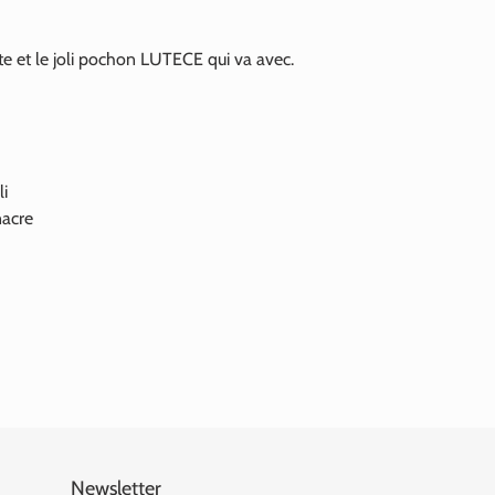
te e
t le joli pochon LUTECE qui va avec.
li
nacre
Newsletter