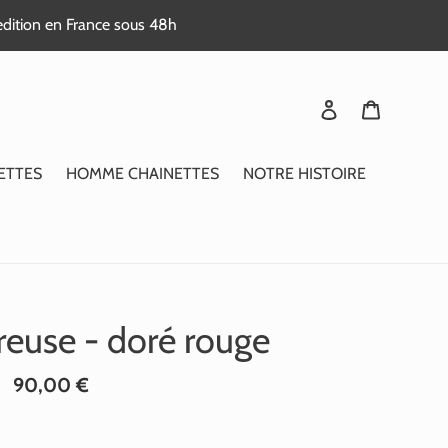
edition en France sous 48h
Se connecter
Panier
ETTES
HOMME CHAINETTES
NOTRE HISTOIRE
vreuse - doré rouge
Prix
90,00 €
normal