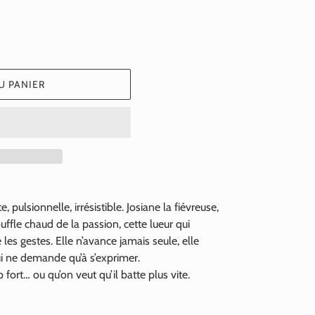
U PANIER
e, pulsionnelle, irrésistible. Josiane la fiévreuse,
uffle chaud de la passion, cette lueur qui
les gestes. Elle n’avance jamais seule, elle
ui ne demande qu’à s’exprimer.
fort… ou qu’on veut qu’il batte plus vite.