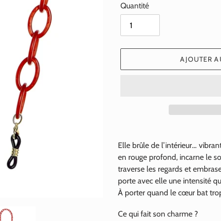
Quantité
AJOUTER A
Ajout
d'un
Elle brûle de l’intérieur… vibrant
produit
en rouge profond, incarne le so
à
traverse les regards et embrase 
votre
porte avec elle une intensité q
panier
À porter quand le cœur bat trop 
Ce qui fait son charme ?