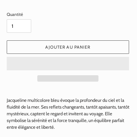
normal
Quantité
AJOUTER AU PANIER
Ajout
d'un
Jacqueline multicolore bleu évoque la profondeur du ciel et la
produit
fluidité de la mer. Ses reflets changeants, tantôt apaisants, tantôt
à
mystérieux, captent le regard et invitent au voyage. Elle
votre
symbolise la sérénité et la force tranquille, un équilibre parfait
panier
entre élégance et liberté.