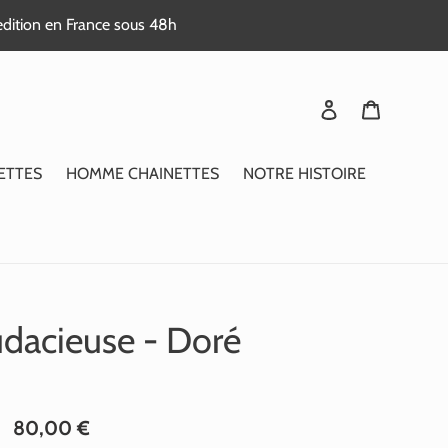
edition en France sous 48h
Se connecter
Panier
ETTES
HOMME CHAINETTES
NOTRE HISTOIRE
audacieuse - Doré
Prix
80,00 €