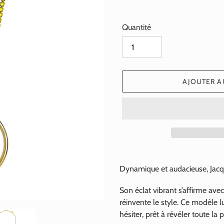
Quantité
AJOUTER A
Ajout
d'un
Dynamique et audacieuse, Jacqu
produit
à
Son éclat vibrant s’affirme av
votre
réinvente le style. Ce modèle l
panier
hésiter, prêt à révéler toute la