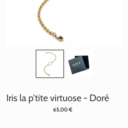
Iris la p'tite virtuose - Doré
Prix
65,00 €
normal