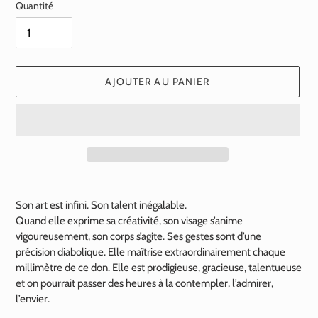
Quantité
AJOUTER AU PANIER
Ajout
d'un
Son art est infini. Son talent inégalable.
produit
Quand elle exprime sa créativité, son visage s’anime
à
vigoureusement, son corps s’agite. Ses gestes sont d’une
votre
précision diabolique. Elle maîtrise extraordinairement chaque
panier
millimètre de ce don. Elle est prodigieuse, gracieuse, talentueuse
et on pourrait passer des heures à la contempler, l’admirer,
l’envier.