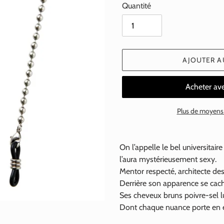
Quantité
AJOUTER A
Plus de moyens
Ajout
d'un
On l’appelle le bel universitaire
produit
l’aura mystérieusement sexy.
à
Mentor respecté, architecte de
votre
Derrière son apparence se cach
panier
Ses cheveux bruns poivre-sel l
Dont chaque nuance porte en e