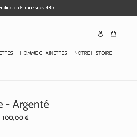
edition en France sous 48h
Se connecter
Panier
ETTES
HOMME CHAINETTES
NOTRE HISTOIRE
e - Argenté
Prix
100,00 €
normal