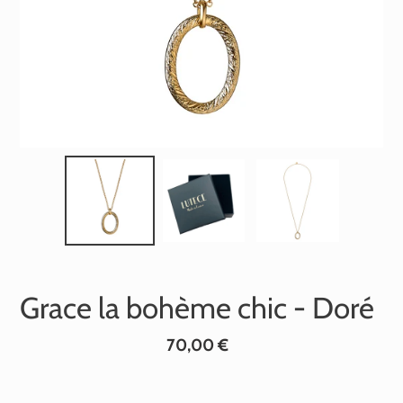
Grace la bohème chic - Doré
Prix
70,00 €
normal