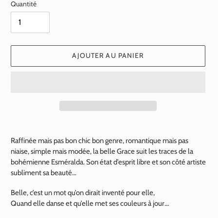
Quantité
AJOUTER AU PANIER
Ajout
d'un
Raffinée mais pas bon chic bon genre, romantique mais pas
produit
niaise, simple mais modée, la belle Grace suit les traces de la
à
bohémienne Esméralda. Son état d’esprit libre et son côté artiste
votre
subliment sa beauté…
panier
Belle, c’est un mot qu’on dirait inventé pour elle,
Quand elle danse et qu’elle met ses couleurs à jour…