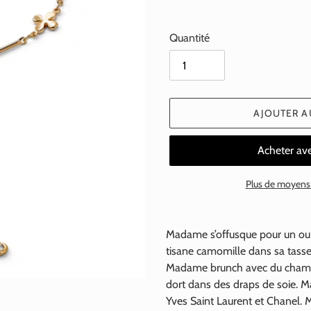
Quantité
AJOUTER A
Plus de moyens
Ajout
d'un
Madame s’offusque pour un ou
produit
tisane camomille dans sa tasse 
à
Madame brunch avec du cha
votre
dort dans des draps de soie. M
panier
Yves Saint Laurent et Chanel