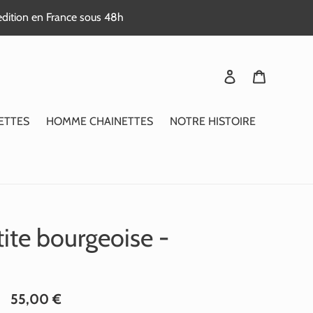
edition en France sous 48h
Se connecter
Panier
ETTES
HOMME CHAINETTES
NOTRE HISTOIRE
tite bourgeoise -
Prix
55,00 €