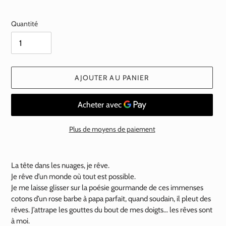
normal
Quantité
AJOUTER AU PANIER
Plus de moyens de paiement
Ajout
d'un
La tête dans les nuages, je rêve.
produit
Je rêve d’un monde où tout est possible.
à
Je me laisse glisser sur la poésie gourmande de ces immenses
votre
cotons d’un rose barbe à papa parfait, quand soudain, il pleut des
panier
rêves. J’attrape les gouttes du bout de mes doigts… les rêves sont
à moi.