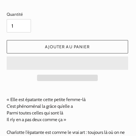
normal
Quantité
AJOUTER AU PANIER
Ajout
d'un
« Elle est épatante cette petite femme-là
produit
C’est phénoménal la grâce qu’elle a
à
Parmi toutes celles qui sont là
votre
Il n’y en a pas deux comme ça »
panier
Charlotte l’épatante est comme le vrai art : toujours là où on ne