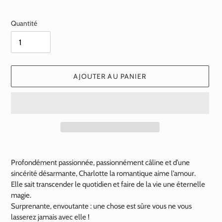
normal
Quantité
AJOUTER AU PANIER
Ajout
d'un
Profondément passionnée, passionnément câline et d’une
produit
sincérité désarmante, Charlotte la romantique aime l’amour.
à
Elle sait transcender le quotidien et faire de la vie une éternelle
votre
magie.
panier
Surprenante, envoutante : une chose est sûre vous ne vous
lasserez jamais avec elle !