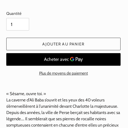
normal
Quantité
AJOUTER AU PANIER
Plus de moyens de paiement
Ajout
d'un
« Sésame, ouvre toi. »
produit
La caverne d’Ali Baba s’ouvrit et les yeux des 40 voleurs
à
s’émerveillèrent à l’unanimité devant Charlotte la majestueuse.
votre
Depuis des années, la ville de Perse berçait ses habitants avec sa
panier
légende…. Il semblerait que ses pierres de rocaille noires
somptueuses contenaient en chacune d’entre elles un précieux