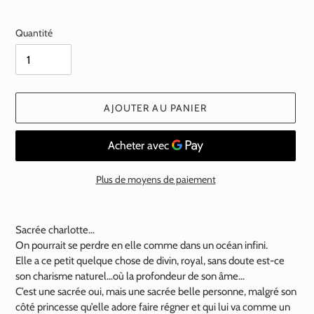
normal
Quantité
AJOUTER AU PANIER
Plus de moyens de paiement
Ajout
d'un
Sacrée charlotte…
produit
On pourrait se perdre en elle comme dans un océan infini.
à
Elle a ce petit quelque chose de divin, royal, sans doute est-ce
votre
son charisme naturel…où la profondeur de son âme…
panier
C’est une sacrée oui, mais une sacrée belle personne, malgré son
côté princesse qu’elle adore faire régner et qui lui va comme un