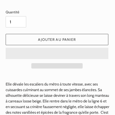
normal
Quantité
AJOUTER AU PANIER
Ajout
d'un
Elle dévale les escaliers du métro à toute vitesse, avec ses
produit
cuissardes culminant au sommet de ses jambes élancées. Sa
à
silhouette délicieuse se laisse deviner à travers son long manteau
votre
à carreaux loose beige. Elle rentre dans le métro de la ligne 6 et
panier
en secouant sa crinière faussement négligée, elle laisse échapper
des notes vanillées et épicées de la fragrance qu’elle porte. C’est