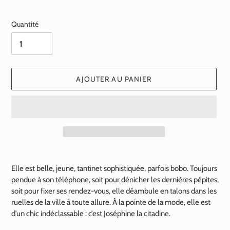
normal
Quantité
AJOUTER AU PANIER
Ajout
d'un
Elle est belle, jeune, tantinet sophistiquée, parfois bobo. Toujours
produit
pendue à son téléphone, soit pour dénicher les dernières pépites,
à
soit pour fixer ses rendez-vous, elle déambule en talons dans les
votre
ruelles de la ville à toute allure. À la pointe de la mode, elle est
panier
d’un chic indéclassable : c’est Joséphine la citadine.