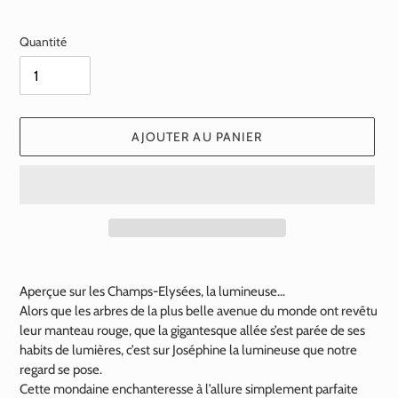
normal
Quantité
AJOUTER AU PANIER
Ajout
d'un
Aperçue sur les Champs-Elysées, la lumineuse…
produit
Alors que les arbres de la plus belle avenue du monde ont revêtu
à
leur manteau rouge, que la gigantesque allée s’est parée de ses
votre
habits de lumières, c’est sur Joséphine la lumineuse que notre
panier
regard se pose.
Cette mondaine enchanteresse à l’allure simplement parfaite