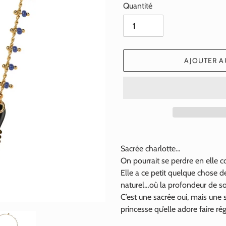
Quantité
AJOUTER A
Ajout
d'un
Sacrée charlotte…
produit
On pourrait se perdre en elle 
à
Elle a ce petit quelque chose d
votre
naturel…où la profondeur de 
panier
C’est une sacrée oui, mais une
princesse qu’elle adore faire r