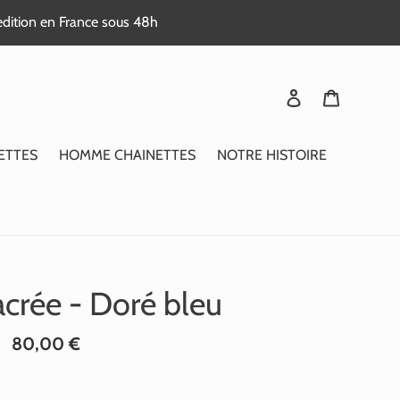
edition en France sous 48h
Se connecter
Panier
ETTES
HOMME CHAINETTES
NOTRE HISTOIRE
acrée - Doré bleu
Prix
80,00 €
normal