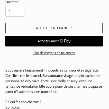
Quantité
AJOUTER AU PANIER
Plus de moyens de paiement
Ajout
d'un
Sous ses airs faussement innocents, sa candeur et sa légèreté,
produit
Camille aime le charnel. Son adorable visage poupin cache une
à
personnalité explosive. Forte, sure d’elle et sexy, c’est une
votre
tentatrice redoutable. Elle adore jouer de ses charmes jusqu’à se
panier
parer d’évocations bien tranchées.
Ce qui fait son charme ?
Son corail