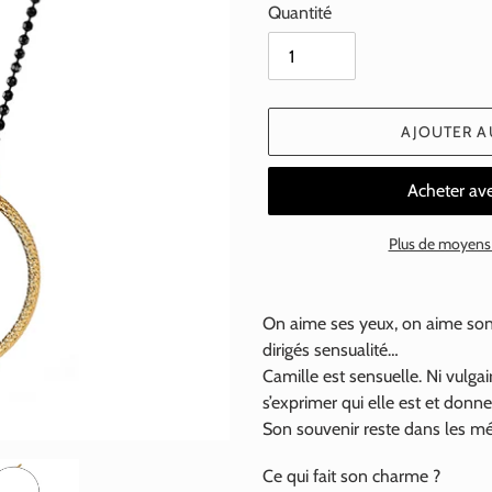
Quantité
AJOUTER A
Plus de moyens
Ajout
d'un
On aime ses yeux, on aime son
produit
dirigés sensualité…
à
Camille est sensuelle. Ni vulgai
votre
s’exprimer qui elle est et donne
panier
Son souvenir reste dans les 
Ce qui fait son charme ?