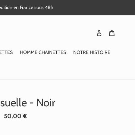
edition en France sous 48h
Se connecter
Panier
ETTES
HOMME CHAINETTES
NOTRE HISTOIRE
suelle - Noir
Prix
50,00 €
normal