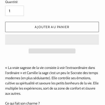
Quantité
AJOUTER AU PANIER
Ajout
d'un
« La vraie sagesse de la vie consiste à voir l’extraordinaire dans
produit
l’ordinaire » et Camille la sage c’est un peu le Socrate des temps
à
modernes (en plus séduisante). Elle contrôle ses émotions,
votre
cultive sa spiritualité et savoure les petits bonheurs de la vie. Elle
panier
multiplie les expériences, sort de sa zone de confort et s’ouvre
aux autres.
Ce qui fait son charme ?