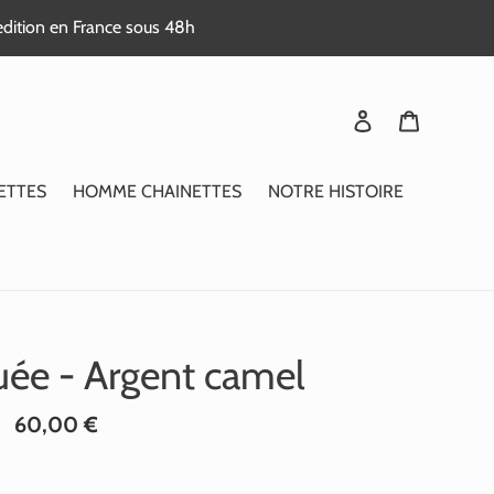
edition en France sous 48h
Se connecter
Panier
ETTES
HOMME CHAINETTES
NOTRE HISTOIRE
guée - Argent camel
Prix
60,00 €
normal