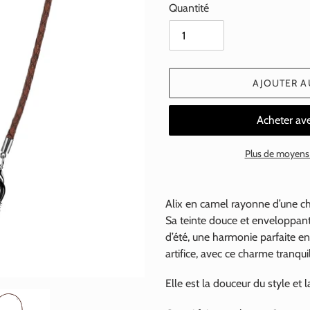
Quantité
AJOUTER A
Plus de moyens
Ajout
d'un
Alix en camel rayonne d’une ch
produit
Sa teinte douce et enveloppan
à
d’été, une harmonie parfaite ent
votre
artifice, avec ce charme tranqu
panier
Elle est la douceur du style et l