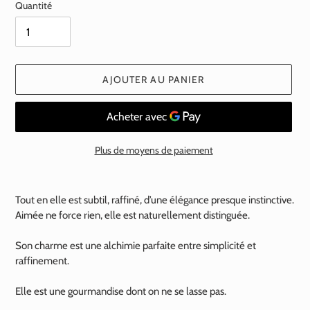
Quantité
AJOUTER AU PANIER
Plus de moyens de paiement
Ajout
d'un
Tout en elle est subtil, raffiné, d’une élégance presque instinctive.
produit
Aimée ne force rien, elle est naturellement distinguée.
à
votre
Son charme est une alchimie parfaite entre simplicité et
panier
raffinement.
Elle est une gourmandise dont on ne se lasse pas.