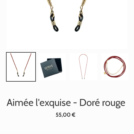
Aimée l'exquise - Doré rouge
Prix
55,00 €
normal