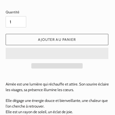
normal
Quantité
AJOUTER AU PANIER
Ajout
d'un
Aimée est une lumière qui réchauffe et attire. Son sourire éclaire
produit
les visages, sa présence illumine les cœurs.
à
votre
Elle dégage une énergie douce et bienveillante, une chaleur que
panier
l’on cherche à retrouver.
Elle est un rayon de soleil, un éclat de joie.