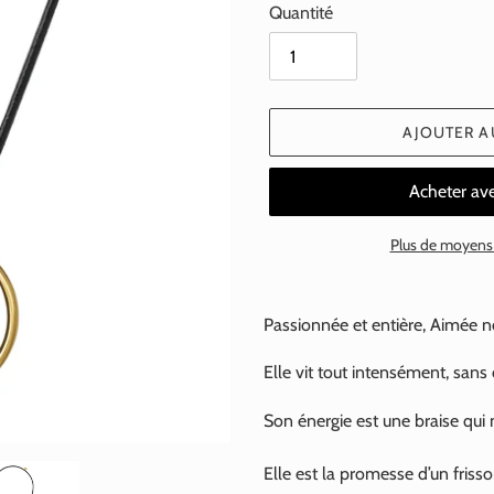
Quantité
AJOUTER A
Plus de moyens
Ajout
d'un
Passionnée et entière, Aimée ne 
produit
à
Elle vit tout intensément, sans 
votre
Son énergie est une braise qui
panier
Elle est la promesse d’un frisso