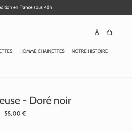
edition en France sous 48h
Se connecter
Panier
ETTES
HOMME CHAINETTES
NOTRE HISTOIRE
reuse - Doré noir
Prix
55,00 €
normal