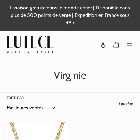
Passer
Livraison gratuite dans le monde entier | Disponible dans
au
plus de 500 points de vente | Expedition en France sous
contenu
48h
Se connecter
Panier
C
Virginie
o
l
TRIER PAR
1 produit
l
e
c