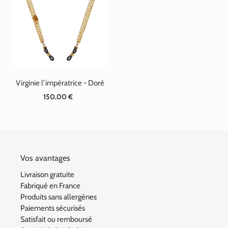
t
i
o
n
Virginie l’impératrice - Doré
:
150,00 €
Prix
normal
Vos avantages
Livraison gratuite
Fabriqué en France
Produits sans allergènes
Paiements sécurisés
Satisfait ou remboursé