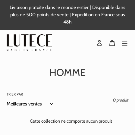
Passer
Livraison gratuite dans le monde entier | Disponible dans
au
plus de 500 points de vente | Expedition en France sous
contenu
48h
Se connecter
Panier
C
HOMME
o
l
TRIER PAR
0 produit
l
e
Cette collection ne comporte aucun produit
c