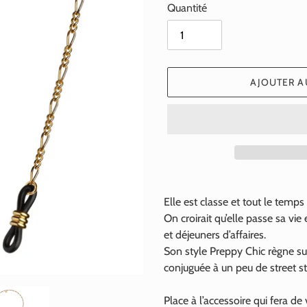
Quantité
AJOUTER A
Ajout
d'un
Elle est classe et tout le temps
produit
On croirait qu’elle passe sa vie 
à
et déjeuners d’affaires.
votre
Son style Preppy Chic règne su
panier
conjuguée à un peu de street st
Place à l’accessoire qui fera d