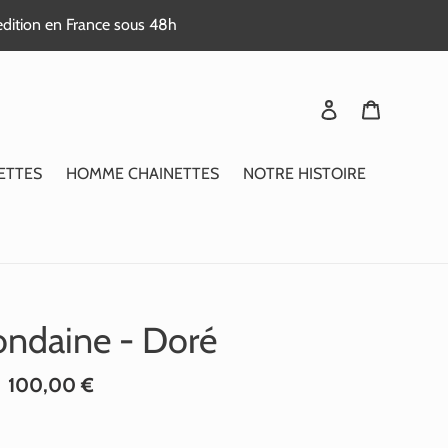
edition en France sous 48h
Se connecter
Panier
ETTES
HOMME CHAINETTES
NOTRE HISTOIRE
ondaine - Doré
Prix
100,00 €
normal